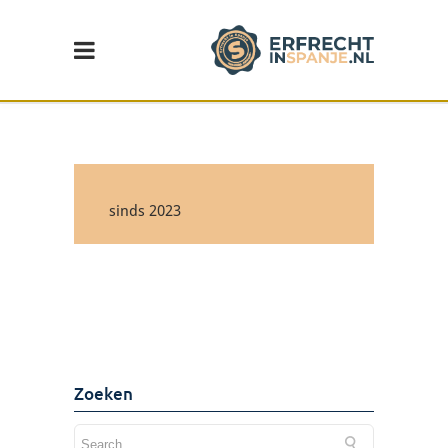
sinds 2023
Wijziging in de erf- en
schenkbelasting in de
Comunidad Valenciana
Lees de update >
Zoeken