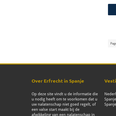
Page
Over Erfrecht in Spanje
Vest
Op deze site vindt u de informatie die
Nederl
u nodig heeft om te voorkomen dat u
Spanje
uw nalatenschap niet goed regelt, of
Spanje
een valse start maakt bij de
afwikkeling van een nalatenschap in