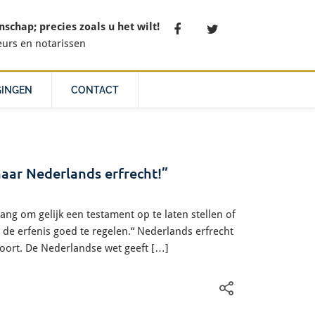
chap; precies zoals u het wilt!
eurs en notarissen
GINGEN
CONTACT
ar Nederlands erfrecht!”
ng om gelijk een testament op te laten stellen of
de erfenis goed te regelen.“ Nederlands erfrecht
 soort. De Nederlandse wet geeft […]