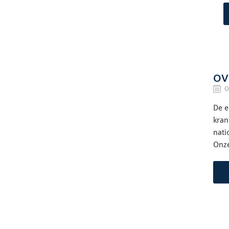
OV
O
De e
kran
nati
Onze