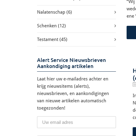
“Wij
wede
Nalatenschap
(6)
ene 
Schenken
(12)
Testament
(45)
Alert Service Nieuwsbrieven
Aankondiging artikelen
(
Laat hier uw e-mailadres achter en
krijg nieuwsitems (alerts),
nieuwsbrieven, en aankondigingen
I
van nieuwe artikelen automatisch
N
toegezonden!
d
c