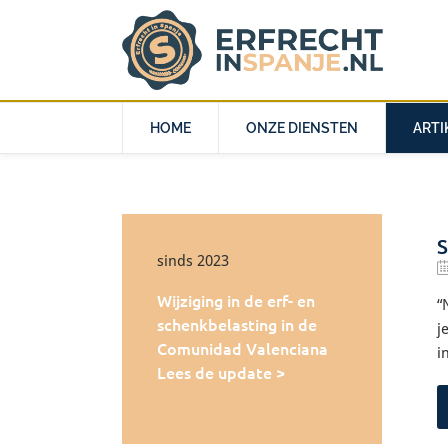
HOME
ONZE DIENSTEN
ARTI
S
sinds 2023
Wijziging in de erf- en
“
schenkbelasting in de
j
Comunidad Valenciana
i
Lees de update >