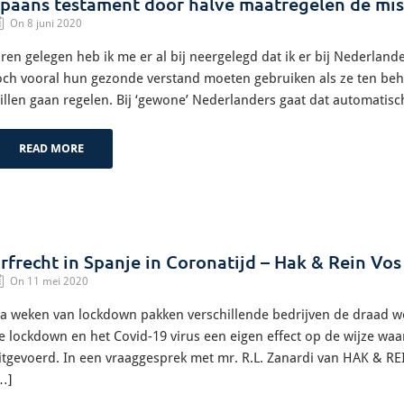
paans testament door halve maatregelen de mis
On 8 juni 2020
aren gelegen heb ik me er al bij neergelegd dat ik er bij Nederland
och vooral hun gezonde verstand moeten gebruiken als ze ten be
illen gaan regelen. Bij ‘gewone’ Nederlanders gaat dat automati
READ MORE
rfrecht in Spanje in Coronatijd – Hak & Rein Vos
On 11 mei 2020
a weken van lockdown pakken verschillende bedrijven de draad wee
e lockdown en het Covid-19 virus een eigen effect op de wijze 
itgevoerd. In een vraaggesprek met mr. R.L. Zanardi van HAK & REIN
…]