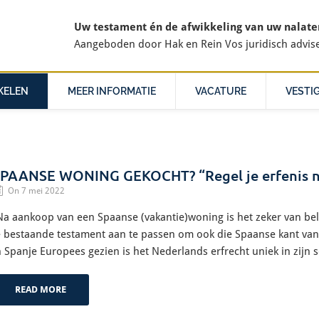
Uw testament én de afwikkeling van uw nalatens
Aangeboden door
Hak en Rein Vos juridisch advis
KELEN
MEER INFORMATIE
VACATURE
VESTI
PAANSE WONING GEKOCHT? “Regel je erfenis na
On 7 mei 2022
Na aankoop van een Spaanse (vakantie)woning is het zeker van bela
e bestaande testament aan te passen om ook die Spaanse kant van 
n Spanje Europees gezien is het Nederlands erfrecht uniek in zijn
READ MORE