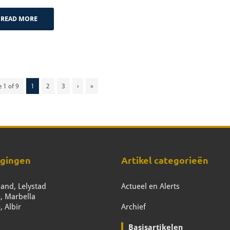
READ MORE
 1 of 9
1
2
3
›
»
igingen
Artikel categorieën
and, Lelystad
Actueel en Alerts
, Marbella
, Albir
Archief
Basisartikelen