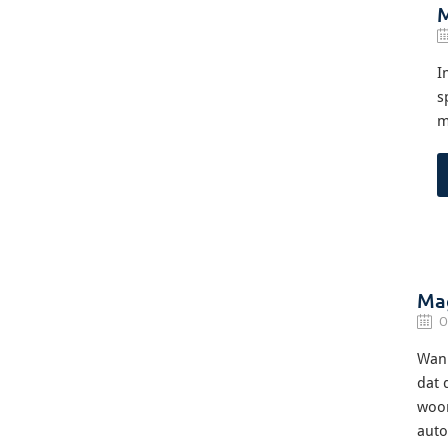
M
I
s
m
Mag
O
Wann
dat 
woon
auto