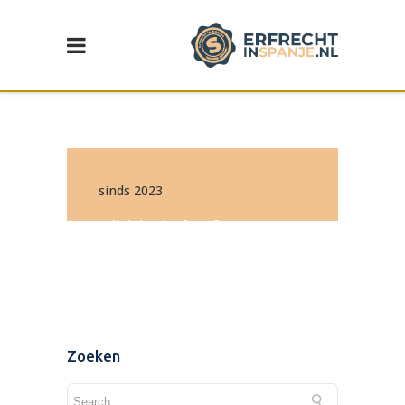
sinds 2023
Wijziging in de erf- en
schenkbelasting in de
Comunidad Valenciana
Lees de update >
Zoeken