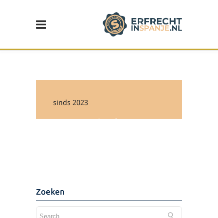
sinds 2023
Wijziging in de erf- en
schenkbelasting in de
Comunidad Valenciana
Lees de update >
Zoeken