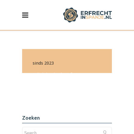
sinds 2023
Wijziging in de erf- en
schenkbelasting in de
Comunidad Valenciana
Lees de update >
Zoeken