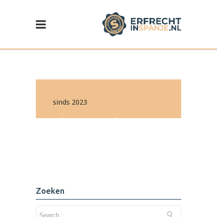
sinds 2023
Wijziging in de erf- en
schenkbelasting in de
Comunidad Valenciana
Lees de update >
Zoeken