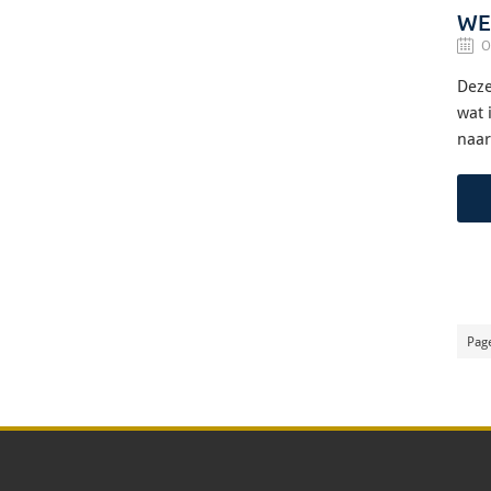
WE
O
Deze
wat 
naar
Page