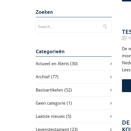
Zoeken
TE
O
De m
Categorieën
moet
Nede
Actueel en Alerts
(30)
Lees
Archief
(77)
Basisartikelen
(52)
Geen categorie
(1)
Laatste nieuws
(5)
DE
KO
Levenstestament
(23)