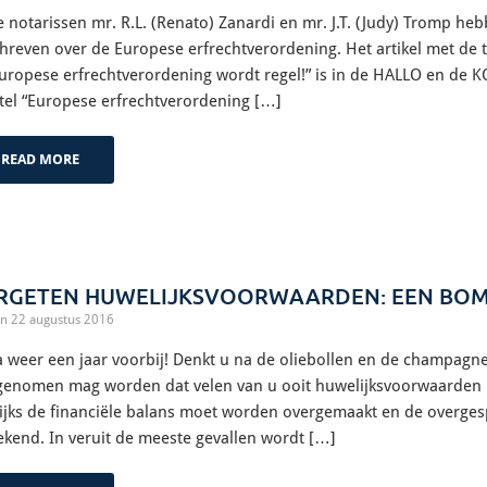
 notarissen mr. R.L. (Renato) Zanardi en mr. J.T. (Judy) Tromp he
hreven over de Europese erfrechtverordening. Het artikel met de ti
uropese erfrechtverordening wordt regel!” is in de HALLO en de KO
itel “Europese erfrechtverordening […]
READ MORE
RGETEN HUWELIJKSVOORWAARDEN: EEN BOM
n 22 augustus 2016
a weer een jaar voorbij! Denkt u na de oliebollen en de champag
enomen mag worden dat velen van u ooit huwelijksvoorwaarden 
lijks de financiële balans moet worden overgemaakt en de overg
ekend. In veruit de meeste gevallen wordt […]