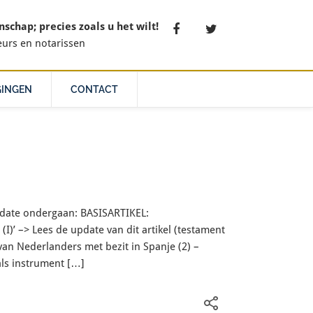
chap; precies zoals u het wilt!
eurs en notarissen
GINGEN
CONTACT
date ondergaan: BASISARTIKEL:
I)’ –> Lees de update van dit artikel (testament
an Nederlanders met bezit in Spanje (2) –
als instrument […]