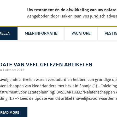
Uw testament én de afwikkeling van uw nalatens
Aangeboden door
Hak en Rein Vos juridisch advis
KELEN
MEER INFORMATIE
VACATURE
VESTI
DATE VAN VEEL GELEZEN ARTIKELEN
n 1 oktober 2016
avolgende artikelen waren verouderd en hebben een grondige up
atenschappen van Nederlanders met bezit in Spanje (1) – Inleiding (
instrument voor Estateplanning) BASISARTIKEL: ‘Nalatenschappen v
iding (II) –> Lees de update van dit artikel (huwelijksvoorwaarden 
READ MORE