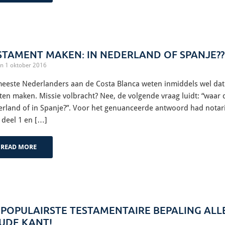
STAMENT MAKEN: IN NEDERLAND OF SPANJE??
n 1 oktober 2016
eeste Nederlanders aan de Costa Blanca weten inmiddels wel dat 
en maken. Missie volbracht? Nee, de volgende vraag luidt: “waar d
rland of in Spanje?”. Voor het genuanceerde antwoord had notari
 deel 1 en […]
READ MORE
 POPULAIRSTE TESTAMENTAIRE BEPALING ALLE
UDE KANT!