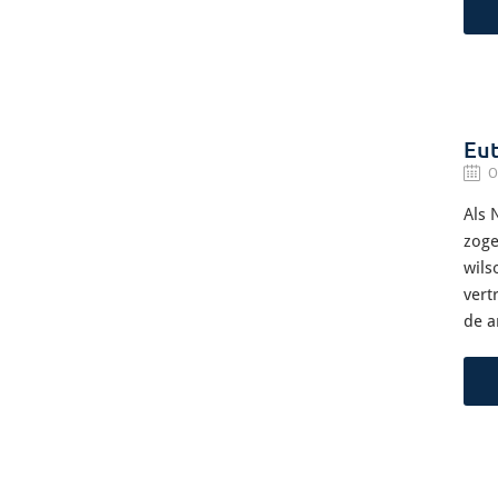
Eut
O
Als 
zoge
wils
vert
de a