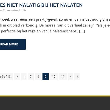
ES NIET NALATIG BIJ HET NALATEN
n 21 augustus 2016
 week weer eens een praktijkgeval. Zo nu en dan is dat nodig om a
ik in dit blad verkondig. De moraal van dit verhaal zal zijn: “als je
 perfectie bij het regelen van je nalatenschap!”. […]
READ MORE
 9 of 18
«
‹
7
8
9
10
11
›
»