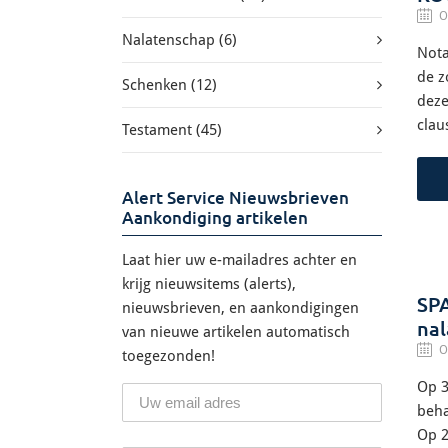
O
Nalatenschap
(6)
Nota
de z
Schenken
(12)
deze
clau
Testament
(45)
Alert Service Nieuwsbrieven
Aankondiging artikelen
Laat hier uw e-mailadres achter en
krijg nieuwsitems (alerts),
SP
nieuwsbrieven, en aankondigingen
nal
van nieuwe artikelen automatisch
O
toegezonden!
Op 3
beha
Op 2