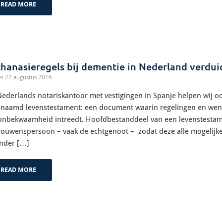
READ MORE
hanasieregels bij dementie in Nederland verduide
n 22 augustus 2016
Nederlands notariskantoor met vestigingen in Spanje helpen wij 
naamd levenstestament: een document waarin regelingen en wen
onbekwaamheid intreedt. Hoofdbestanddeel van een levenstestam
rouwenspersoon – vaak de echtgenoot – zodat deze alle mogelijke 
nder […]
READ MORE