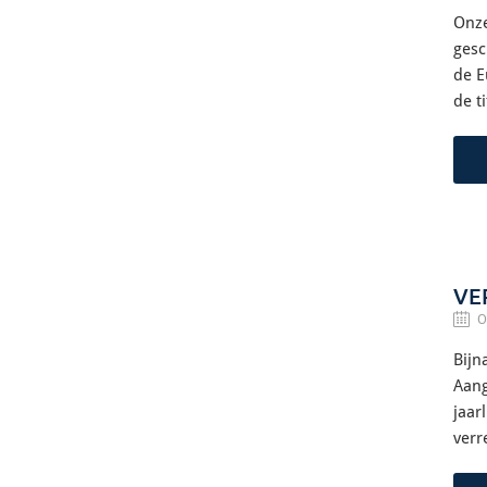
Onze
gesc
de E
de t
VE
O
Bijn
Aang
jaar
verr