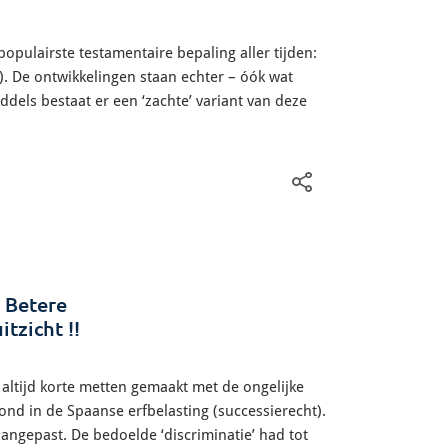
opulairste testamentaire bepaling aller tijden:
). De ontwikkelingen staan echter – óók wat
middels bestaat er een ‘zachte’ variant van deze
 Betere
tzicht !!
altijd korte metten gemaakt met de ongelijke
ond in de Spaanse erfbelasting (successierecht).
ngepast. De bedoelde ‘discriminatie’ had tot