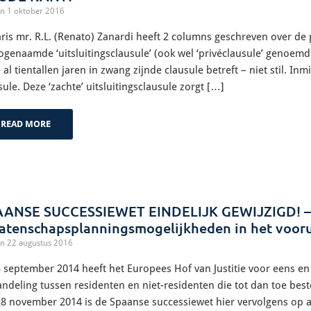
n 1 oktober 2016
ris mr. R.L. (Renato) Zanardi heeft 2 columns geschreven over de p
ogenaamde ‘uitsluitingsclausule’ (ook wel ‘privéclausule’ genoemd
 al tientallen jaren in zwang zijnde clausule betreft – niet stil. In
sule. Deze ‘zachte’ uitsluitingsclausule zorgt […]
READ MORE
AANSE SUCCESSIEWET EINDELIJK GEWIJZIGD! –
atenschapsplanningsmogelijkheden in het voorui
n 22 augustus 2016
 september 2014 heeft het Europees Hof van Justitie voor eens en 
ndeling tussen residenten en niet-residenten die tot dan toe best
8 november 2014 is de Spaanse successiewet hier vervolgens op aa