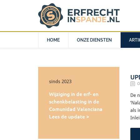
HOME
ONZE DIENSTEN
ARTI
UP
sinds 2023
O
Wijziging in de erf- en
De n
schenkbelasting in de
‘Nal
Comunidad Valenciana
als 
Lees de update >
Inle