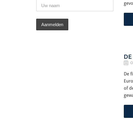
gevo
DE
O
De f
Euro
of d
gewa