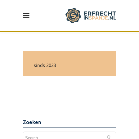
sinds 2023
Wijziging in de erf- en
schenkbelasting in de
Comunidad Valenciana
Lees de update >
Zoeken